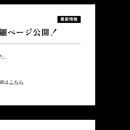
最新情報
細ページ公開！
た。
細は
こちら